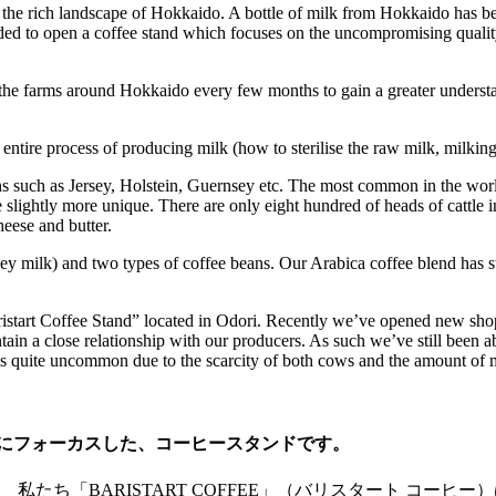
 the rich landscape of Hokkaido. A bottle of milk from Hokkaido has 
ecided to open a coffee stand which focuses on the uncompromising qua
 the farms around Hokkaido every few months to gain a greater understa
 entire process of producing milk (how to sterilise the raw milk, milking
ns such as Jersey, Holstein, Guernsey etc. The most common in the wo
slightly more unique. There are only eight hundred of heads of cattle 
heese and butter.
sey milk) and two types of coffee beans. Our Arabica coffee blend has s
ristart Coffee Stand” located in Odori. Recently we’ve opened new sho
tain a close relationship with our producers. As such we’ve still been 
 is quite uncommon due to the scarcity of both cows and the amount of 
ミルクにフォーカスした、コーヒースタンドです。
私たち「BARISTART COFFEE」（バリスタート コーヒ