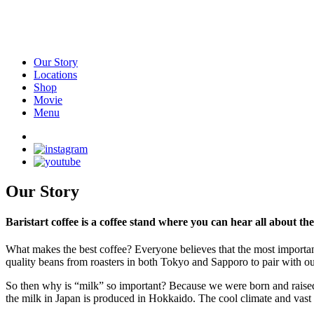
Our Story
Locations
Shop
Movie
Menu
Our Story
Baristart coffee is a coffee stand where you can hear all about th
What makes the best coffee? Everyone believes that the most important
quality beans from roasters in both Tokyo and Sapporo to pair with ou
So then why is “milk” so important? Because we were born and raised
the milk in Japan is produced in Hokkaido. The cool climate and vast f