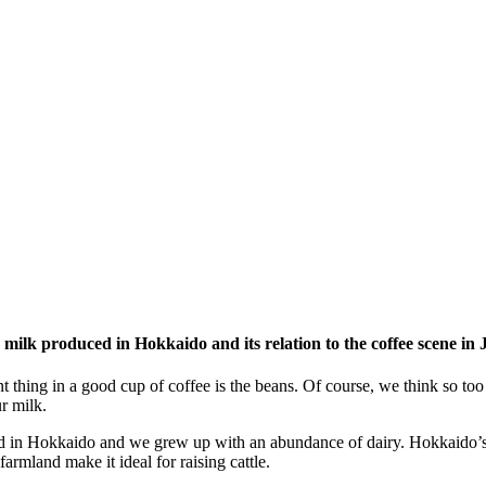
e milk produced in Hokkaido and its relation to the coffee scene in
 thing in a good cup of coffee is the beans. Of course, we think so too 
r milk.
 in Hokkaido and we grew up with an abundance of dairy. Hokkaido’s da
armland make it ideal for raising cattle.