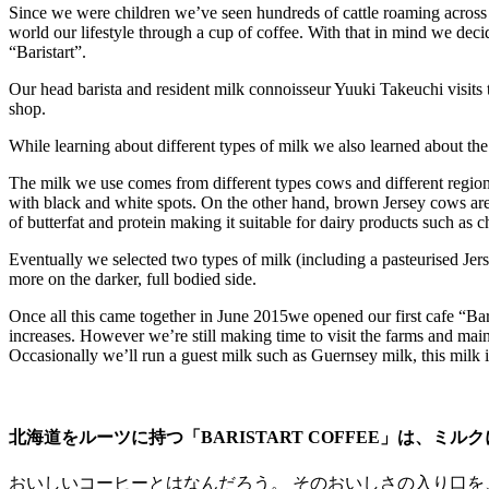
Since we were children we’ve seen hundreds of cattle roaming across
world our lifestyle through a cup of coffee. With that in mind we d
“Baristart”.
Our head barista and resident milk connoisseur Yuuki Takeuchi visits
shop.
While learning about different types of milk we also learned about the
The milk we use comes from different types cows and different regio
with black and white spots. On the other hand, brown Jersey cows are 
of butterfat and protein making it suitable for dairy products such as c
Eventually we selected two types of milk (including a pasteurised Jer
more on the darker, full bodied side.
Once all this came together in June 2015we opened our first cafe “Ba
increases. However we’re still making time to visit the farms and main
Occasionally we’ll run a guest milk such as Guernsey milk, this milk
北海道をルーツに持つ「BARISTART COFFEE」は、
おいしいコーヒーとはなんだろう。 そのおいしさの入り口を、 