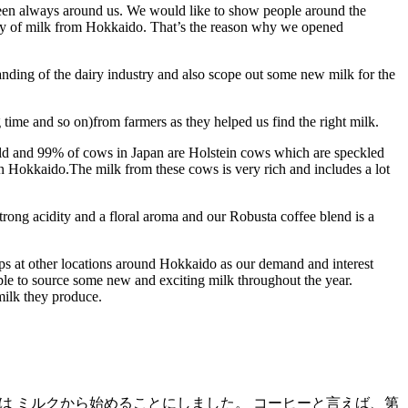
been always around us. We would like to show people around the
lity of milk from Hokkaido. That’s the reason why we opened
nding of the dairy industry and also scope out some new milk for the
 time and so on)from farmers as they helped us find the right milk.
rld and 99% of cows in Japan are Holstein cows which are speckled
in Hokkaido.The milk from these cows is very rich and includes a lot
trong acidity and a floral aroma and our Robusta coffee blend is a
ps at other locations around Hokkaido as our demand and interest
able to source some new and exciting milk throughout the year.
milk they produce.
ー）は ミルクから始めることにしました。 コーヒーと言えば、第