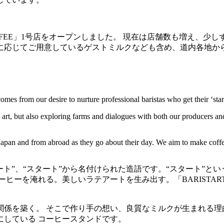
OFFEE」1号店をオープンしました。 現在は店舗数も増え、少しず
に応じてご用意しているゲストミルクなども含め、道内各地か
es from our desire to nurture professional baristas who get their ‘start’
te art, but also exploring farms and dialogues with both our producers a
apan and from abroad as they go about their day. We aim to make coffee a
トの“アート”、“スタート”から名付けられた造語です。“スター
ヒーを淹れる。美しいラテアートを生み出す。「BARISTART
築く。 そこで作り手の想い、良質なミルクが生まれる理由を知る
にしている コーヒースタンドです。