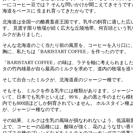
一にコーヒー豆では？ そんな問いかけが聞こえてきそうです
海道をベースに 生まれ育ってきたからです。
北海道は全国一の酪農畜産王国です。乳牛の飼育に適した広
す。 見渡す限り牧場が続く広大な丘陵地帯。何百頭という乳
ルクがありました。
そんな北海道のごく当たり前の風景を、コーヒーを入り口に、
胸に、私たちは「BARISTART COFFEE」を作ったのです。
「BARISTART COFFEE」の味は、ラテを軸に考えられま
タの竹内雄基が自ら最高のミルクを求めて、道内の牧場を巡
そして出合ったミルクが、北海道産のジャージー種です。
そもそも、ミルクを作る乳牛には種類があります。ジャージ
いて、日本でも乳牛といえば、99％、あの黒と牛のまだら模
内でも800頭ほどしか飼育されていません。 ホルスタイン
が、ジャージー種なのです。
その結果、ミルクは生乳の風味が損なわれないよう、低温殺
上で、コーヒーの品種には、酸味が強く、花のような甘い香りの
ロブスタ種のブレンドなどをミルクとのマッチングでご提案