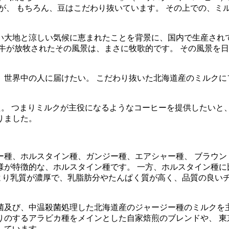
が、 もちろん、豆はこだわり抜いています。 その上での、ミル
い大地と涼しい気候に恵まれたことを背景に、国内で生産されて
牛が放牧されたその風景は、まさに牧歌的です。 その風景を
世界中の人に届けたい。 こだわり抜いた北海道産のミルクに
した。 つまりミルクが主役になるようなコーヒーを提供したいと、現
りました。
ー種、ホルスタイン種、ガンジー種、エアシャー種、 ブラウン
様が特徴的な、ホルスタイン種です。 一方、ホルスタイン種
種より乳質が濃厚で、乳脂肪分やたんぱく質が高く、品質の良い
菌及び、中温殺菌処理した北海道産のジャージー種のミルクを主
するアラビカ種をメインとした自家焙煎のブレンドや、 東京のSS
しています。