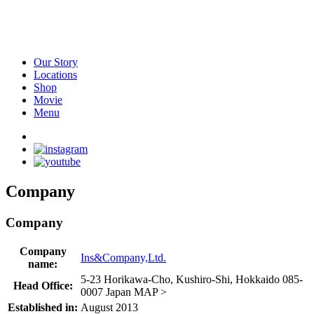
Our Story
Locations
Shop
Movie
Menu
Company
Company
Company
Ins&Company,Ltd.
name:
5-23 Horikawa-Cho, Kushiro-Shi, Hokkaido 085-
Head Office:
0007 Japan MAP >
Established in:
August 2013